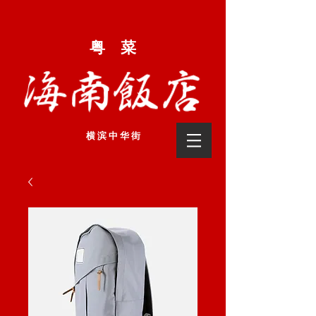
粤 菜
横 滨 中 华 街