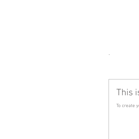
ホーム -H
This i
To create yo