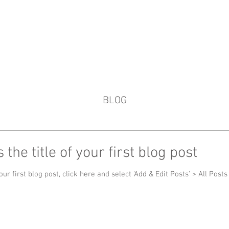
粤 菜
横 滨 中 华 街
OME-
メニュー -MENU-
パーティー -PARTY-
コンタクト -C
BLOG
s the title of your first blog post
ur first blog post, click here and select 'Add & Edit Posts' > All Posts >